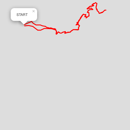
×
START