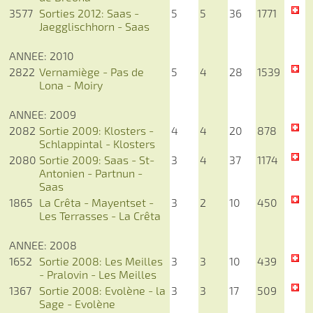
3577
Sorties 2012: Saas -
5
5
36
1771
Jaegglischhorn - Saas
ANNEE: 2010
2822
Vernamiège - Pas de
5
4
28
1539
Lona - Moiry
ANNEE: 2009
2082
Sortie 2009: Klosters -
4
4
20
878
Schlappintal - Klosters
2080
Sortie 2009: Saas - St-
3
4
37
1174
Antonien - Partnun -
Saas
1865
La Crêta - Mayentset -
3
2
10
450
Les Terrasses - La Crêta
ANNEE: 2008
1652
Sortie 2008: Les Meilles
3
3
10
439
- Pralovin - Les Meilles
1367
Sortie 2008: Evolène - la
3
3
17
509
Sage - Evolène