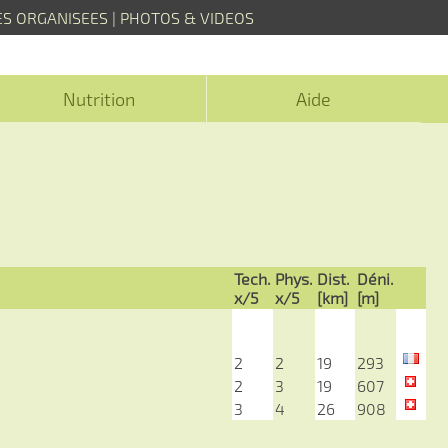
ES ORGANISEES
|
PHOTOS & VIDEOS
Nutrition
Aide
Tech.
Phys.
Dist.
Déni.
x/5
x/5
[km]
[m]
2
2
19
293
2
3
19
607
3
4
26
908