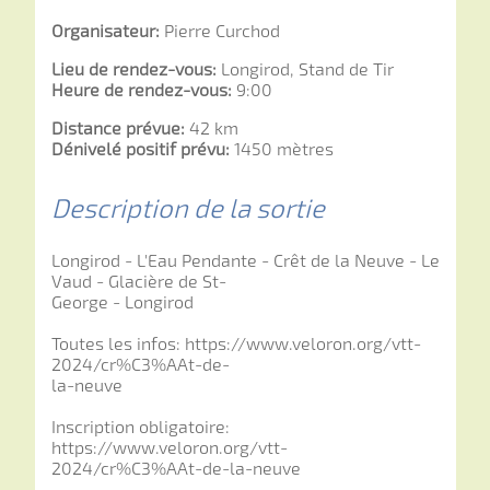
Organisateur:
Pierre Curchod
Lieu de rendez-vous:
Longirod, Stand de Tir
Heure de rendez-vous:
9:00
Distance prévue:
42 km
Dénivelé positif prévu:
1450 mètres
Description de la sortie
Longirod - L'Eau Pendante - Crêt de la Neuve - Le
Vaud - Glacière de St-
George - Longirod
Toutes les infos: https://www.veloron.org/vtt-
2024/cr%C3%AAt-de-
la-neuve
Inscription obligatoire:
https://www.veloron.org/vtt-
2024/cr%C3%AAt-de-la-neuve