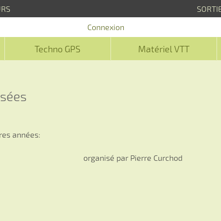
URS
SORTI
Connexion
Techno GPS
Matériel VTT
isées
ères années:
organisé par Pierre Curchod