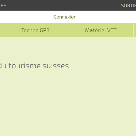
URS
SORTI
Connexion
Techno GPS
Matériel VTT
 du tourisme suisses