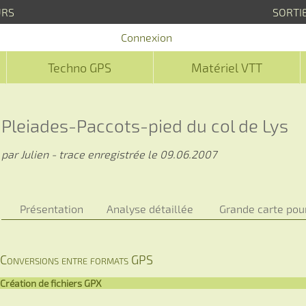
URS
SORTI
Connexion
Techno GPS
Matériel VTT
Pleiades-Paccots-pied du col de Lys
par Julien - trace enregistrée le 09.06.2007
Présentation
Analyse détaillée
Grande carte pou
Conversions entre formats GPS
Création de fichiers GPX