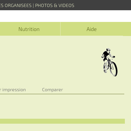
ES ORGANISEES
|
PHOTOS & VIDEOS
Nutrition
Aide
r impression
Comparer