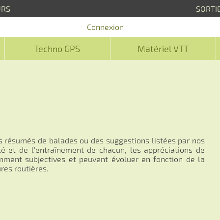
URS
SORTI
Connexion
Techno GPS
Matériel VTT
s résumés de balades ou des suggestions listées par nos
té et de l'entraînement de chacun, les appréciations de
demment subjectives et peuvent évoluer en fonction de la
res routières.