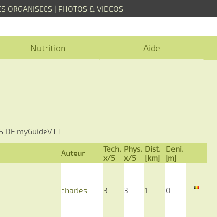
ES ORGANISEES
|
PHOTOS & VIDEOS
Nutrition
Aide
S DE myGuideVTT
Tech.
Phys.
Dist.
Deni.
Auteur
x/5
x/5
[km]
[m]
charles
3
3
1
0