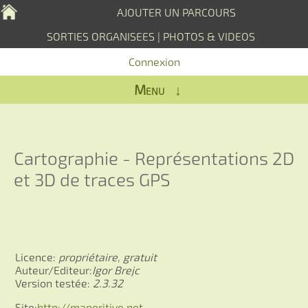
AJOUTER UN PARCOURS
SORTIES ORGANISEES
|
PHOTOS & VIDEOS
Connexion
Menu ↓
Cartographie - Représentations 2D
et 3D de traces GPS
Licence:
propriétaire, gratuit
Auteur/Editeur:
Igor Brejc
Version testée:
2.3.32
Site:
http://maperitive.net