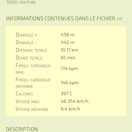
Vidéo youtube
INFORMATIONS CONTENUES DANS LE FICHIER .fit
Denivelé +
458 m
Denivelé -
442 m
Distance totale
10.17 km
Durée totale
65 min.
Fréqu. cardiaque
174 bpm
max.
Fréqu. cardiaque
146 bpm
moyenne
Calories
397 C
Vitesse max.
46.354 km/h
Vitesse moyenne
9.4 km/h
DESCRIPTION