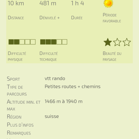
10 km
481 m
1 h 4
Période
Distance
Dénivelé +
Durée
favorable
Difficulté
Difficulté
Beauté du
physique
technique
paysage
Sport
vtt rando
Type de
Petites routes + chemins
parcours
Altitude min. et
1466 m à 1940 m
max
Région
suisse
Plus d'infos
Remarques