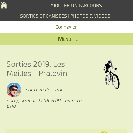
AJOUTER UN PARCOURS
SORTIES ORGANISEES
|
PHOTOS & VIDEOS
Connexion
Menu ↓
Sorties 2019: Les
Meilles - Pralovin
par reynald - trace
enregistrée le 17.08.2019
-
numéro
6110